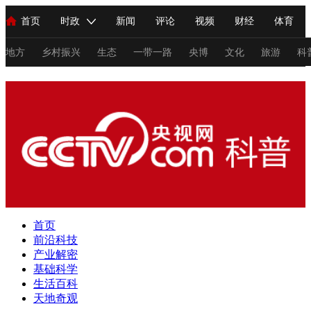
首页
时政
新闻
评论
视频
财经
体育
人民领袖习近平
直播
海外频道
片库
iPanda
栏目大全
联播+
English
中国领导人
节目单
Монгол
听音
央视快评
微视频
习式妙语
主持人
地方
乡村振兴
生态
一带一路
央博
文化
旅游
科
科普
总台春晚
网络春晚
共产党员网
秧纪录
纪录片网
新闻
国内
国际
评论
经济
军事
科技
法
人民领袖习近平
联播+
热解读
天天学习
习式妙语
视频
小央视频
小央直播
直播中国
熊猫频道
V
首页
前沿科技
现场
前线
比划
快看
蓝海中国
新兵请入列
产业解密
基础科学
体育
直播
竞猜
2026年世界杯
2026年冬奥会
C
生活百科
天地奇观
VIP会员
CCTV奥林匹克频道
生活体育大会
体育江湖