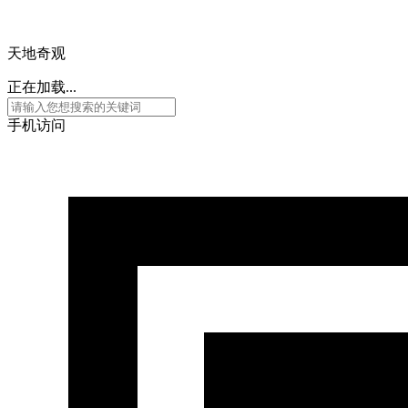
财经
教育
乡村振兴
生态环境
一带一路
央博
天地奇观
大国智造
大国展会
大国保险
云顶对话
云起
超
正在加载...
手机访问
CCTV.节目官网
直播
节目单
栏目
片库
热播榜