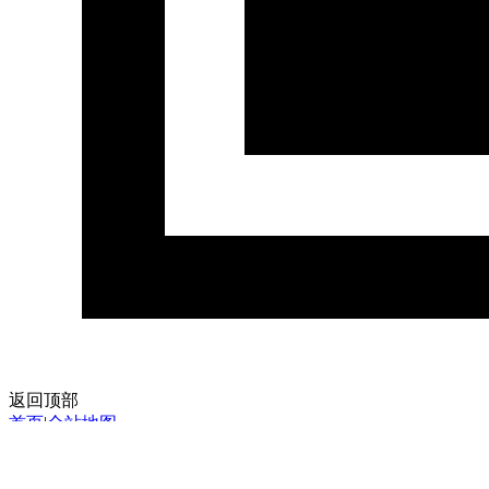
返回顶部
首页
|
全站地图
京ICP备10003349号-1
中央广播电视总台
央视网
版权所有