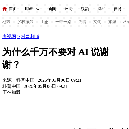
首页
时政
新闻
评论
视频
财经
体育
人民领袖习近平
直播
海外频道
片库
iPanda
栏目大全
联播+
English
中国领导人
节目单
Монгол
听音
央视快评
微视频
习式妙语
主持人
地方
乡村振兴
生态
一带一路
央博
文化
旅游
科
科普
央视网
>
科普频道
总台春晚
网络春晚
共产党员网
秧纪录
纪录片网
为什么千万不要对 AI 说谢
谢？
新闻
国内
国际
评论
经济
军事
科技
法
人民领袖习近平
联播+
热解读
天天学习
习式妙语
来源：科普中国 | 2026年05月06日 09:21
科普中国 | 2026年05月06日 09:21
视频
小央视频
小央直播
直播中国
熊猫频道
V
正在加载
现场
前线
比划
快看
蓝海中国
新兵请入列
体育
直播
竞猜
2026年世界杯
2026年冬奥会
C
VIP会员
CCTV奥林匹克频道
生活体育大会
体育江湖