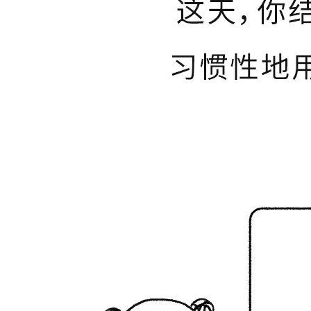
财经
教育
乡村振兴
生态环境
一带一路
央博
大国智造
大国展会
大国保险
云顶对话
云起
超
CCTV.节目官网
直播
节目单
栏目
片库
热播榜