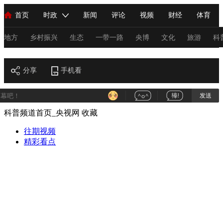
首页
时政
新闻
评论
视频
财经
体育
人民领袖习近平
直播
海外频道
片库
iPanda
栏目大全
联播+
English
中国领导人
节目单
Монгол
听音
央视快评
微视频
习式妙语
主持人
地方
乡村振兴
生态
一带一路
央博
文化
旅游
科
科普
总台春晚
分享
手机看
网络春晚
共产党员网
秧纪录
纪录片网
发送
科普频道首页_央视网
收藏
新闻
国内
国际
评论
经济
军事
科技
法
人民领袖习近平
往期视频
联播+
热解读
天天学习
习式妙语
精彩看点
视频
小央视频
小央直播
直播中国
熊猫频道
V
现场
前线
比划
快看
蓝海中国
新兵请入列
体育
直播
竞猜
2026年世界杯
2026年冬奥会
C
VIP会员
CCTV奥林匹克频道
生活体育大会
体育江湖